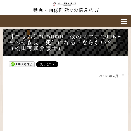
【コラム】fumumu：彼のスマホでLINE
をのぞき見…犯罪になる？ならない？
（松田有加弁護士）
2018年4月7日